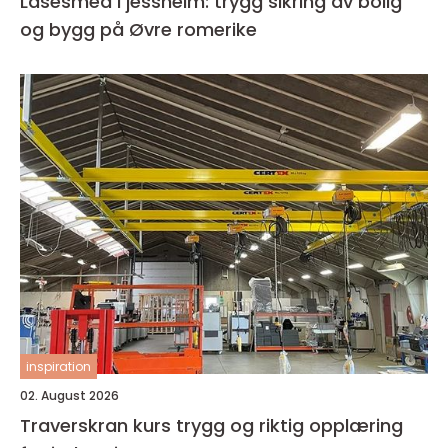
Låsesmed i jessheim: trygg sikring av bolig
og bygg på Øvre romerike
inspiration
02. August 2026
Traverskran kurs trygg og riktig opplæring