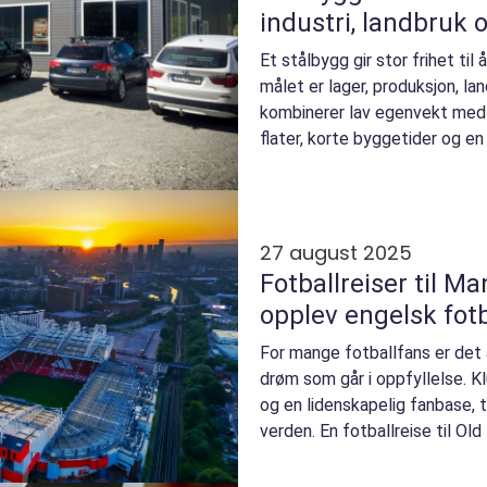
industri, landbruk 
Et stålbygg gir stor frihet ti
målet er lager, produksjon, lan
kombinerer lav egenvekt med 
flater, korte byggetider og en f
27 august 2025
Fotballreiser til M
opplev engelsk fotb
For mange fotballfans er det
drøm som går i oppfyllelse. Kl
og en lidenskapelig fanbase, t
verden. En fotballreise til Old 