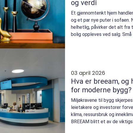
og verdi
Et gjennomtenkt hjem handle
og et par nye puter i sofaen. 
helhetlig, påvirker det alt fra 
bolig oppleves ved salg. Små g
03 april 2026
Hva er breeam, og 
for moderne bygg?
Miljøkravene til bygg skjerpes 
leietakere og investorer forve
klima, ressursbruk og inneklima
BREEAM blitt et av de viktig
dokumen...