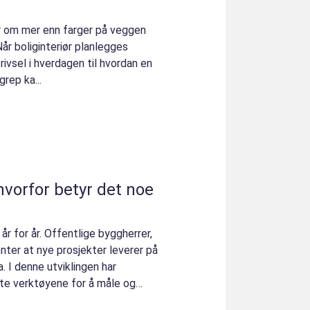
r om mer enn farger på veggen
Når boliginteriør planlegges
trivsel i hverdagen til hvordan en
rep ka...
hvorfor betyr det noe
år for år. Offentlige byggherrer,
nter at nye prosjekter leverer på
. I denne utviklingen har
ste verktøyene for å måle og