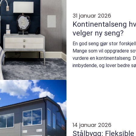
31 januar 2026
Kontinentalseng hva bør du vite før du
velger ny seng?
En god seng gjør stor forskjel
Mange som vil oppgradere s
vurdere en kontinentalseng. D
innbydende, og lover bedre s
egentlig denne ...
14 januar 2026
Stålbygg: Fleksible