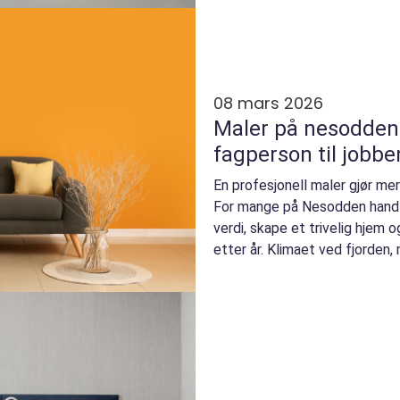
08 mars 2026
Maler på nesodden slik velger du rikti
fagperson til jobbe
En profesjonell maler gjør me
For mange på Nesodden handl
verdi, skape et trivelig hjem 
etter år. Klimaet ved fjorden
fukt og sa...