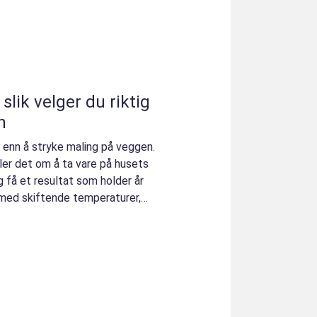
g
n
r enn å stryke maling på veggen.
er det om å ta vare på husets
og få et resultat som holder år
, med skiftende temperaturer,