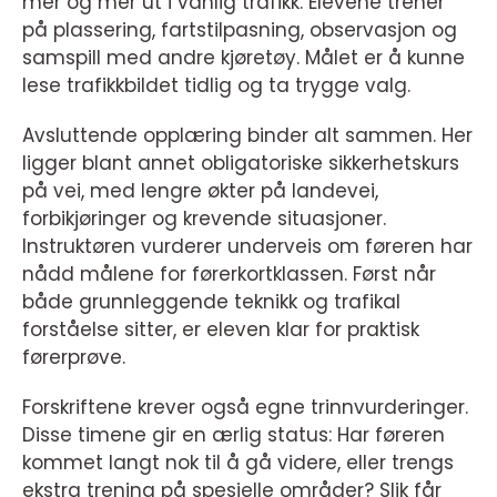
mer og mer ut i vanlig trafikk. Elevene trener
på plassering, fartstilpasning, observasjon og
samspill med andre kjøretøy. Målet er å kunne
lese trafikkbildet tidlig og ta trygge valg.
Avsluttende opplæring binder alt sammen. Her
ligger blant annet obligatoriske sikkerhetskurs
på vei, med lengre økter på landevei,
forbikjøringer og krevende situasjoner.
Instruktøren vurderer underveis om føreren har
nådd målene for førerkortklassen. Først når
både grunnleggende teknikk og trafikal
forståelse sitter, er eleven klar for praktisk
førerprøve.
Forskriftene krever også egne trinnvurderinger.
Disse timene gir en ærlig status: Har føreren
kommet langt nok til å gå videre, eller trengs
ekstra trening på spesielle områder? Slik får