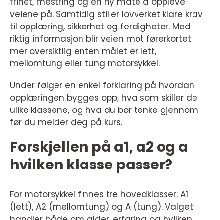
frihet, mestring og en ny måte å oppleve
veiene på. Samtidig stiller lovverket klare krav
til opplæring, sikkerhet og ferdigheter. Med
riktig informasjon blir veien mot førerkortet
mer oversiktlig enten målet er lett,
mellomtung eller tung motorsykkel.
Under følger en enkel forklaring på hvordan
opplæringen bygges opp, hva som skiller de
ulike klassene, og hva du bør tenke gjennom
før du melder deg på kurs.
Forskjellen på a1, a2 og a
hvilken klasse passer?
For motorsykkel finnes tre hovedklasser: A1
(lett), A2 (mellomtung) og A (tung). Valget
handler både om alder, erfaring og hvilken