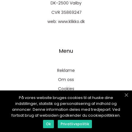
web:
www.klikko.dk
Menu
Reklame
Om oss
Cookies
På vores website bruges cookies til at huske dine
Kontakt Oss
indstillinger, statistik og personalisering af indhold og
Sitemap
annoncer. Denne information deles med tredjepart. Ved
fortsat brug af websiden godkender du cookiepolitikken.
Ok
Privatlivspolitik