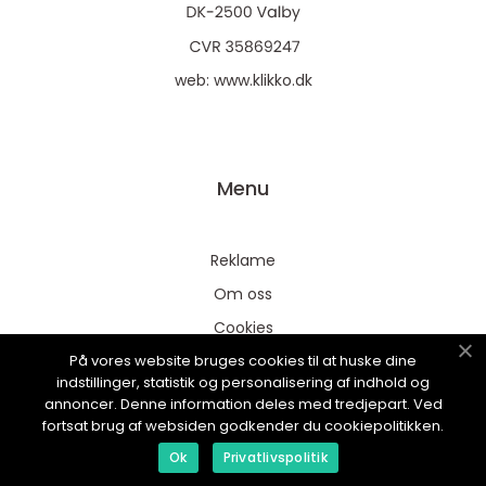
web:
www.klikko.dk
Menu
Reklame
Om oss
Cookies
På vores website bruges cookies til at huske dine
Kontakt Oss
indstillinger, statistik og personalisering af indhold og
Sitemap
annoncer. Denne information deles med tredjepart. Ved
fortsat brug af websiden godkender du cookiepolitikken.
Ok
Privatlivspolitik