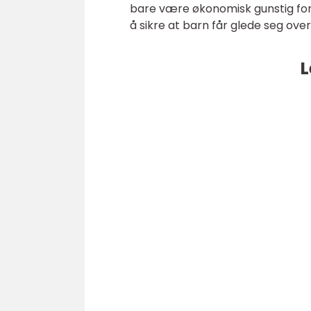
bare være økonomisk gunstig for d
å sikre at barn får glede seg ove
L