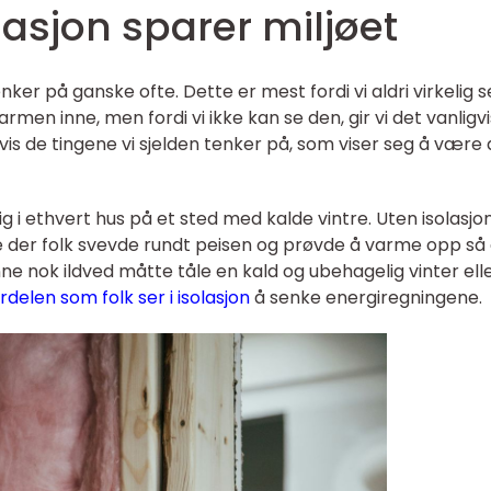
lasjon sparer miljøet
enker på ganske ofte. Dette er mest fordi vi aldri virkelig s
rmen inne, men fordi vi ikke kan se den, gir vi det vanligvi
gvis de tingene vi sjelden tenker på, som viser seg å være
ig i ethvert hus på et sted med kalde vintre. Uten isolasjon
ene der folk svevde rundt peisen og prøvde å varme opp så
e nok ildved måtte tåle en kald og ubehagelig vinter ell
rdelen som folk ser i isolasjon
å senke energiregningene.