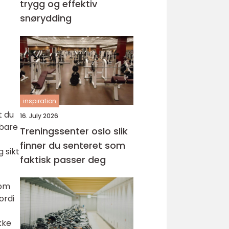
trygg og effektiv
snørydding
inspiration
t du
16. July 2026
 bare
Treningssenter oslo slik
finner du senteret som
 sikt
faktisk passer deg
som
ordi
kke