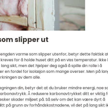
om slipper ut
 mengden varme som slipper utenfor, betyr dette faktisk a
reves for å holde huset ditt på en viss temperatur. Ikke
ng sikt, men det hjelper deg også å spille din rolle i å
r en fordel for isolasjon som mange overser. Men på lang
irkningen av dem alle.
egningen din, betyr det at du bruker mindre energi, noe 
arbonavtrykk. Å redusere karbonavtrykket ditt er viktig f
sker skader miljøet på. Så selv om det kan være dyrt å
 ditt på grunn av forhåndskostnadene, vil det på lang sikt i