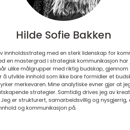
Hilde Sofie Bakken
tiv innholdsstrateg med en sterk lidenskap for k
ed en mastergrad i strategisk kommunikasjon har 
r ulike målgrupper med riktig budskap, gjennom ef
ker å utvikle innhold som ikke bare formidler et b
tyrker merkevaren. Mine analytiske evner gjør at je
atskapende strategier. Samtidig drives jeg av kreat
eg er strukturert, samarbeidsvillig og nysgjerrig, 
innhold og kommunikasjon på.