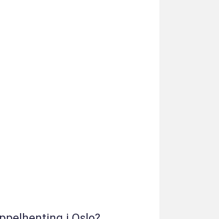
øppelhenting i Oslo?