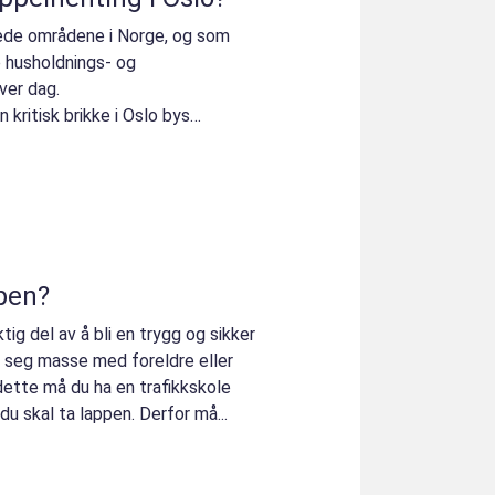
ede områdene i Norge, og som
 husholdnings- og
ver dag.
kritisk brikke i Oslo bys
es velferd og hjelper...
pen?
ktig del av å bli en trygg og sikker
e seg masse med foreldre eller
 dette må du ha en trafikkskole
du skal ta lappen. Derfor må...