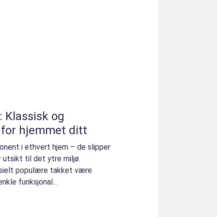
: Klassisk og
 for hjemmet ditt
onent i ethvert hjem – de slipper
r utsikt til det ytre miljø.
sielt populære takket være
kle funksjonal...