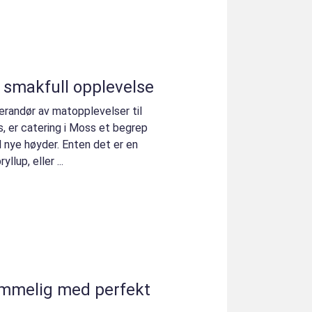
n smakfull opplevelse
verandør av matopplevelser til
, er catering i Moss et begrep
l nye høyder. Enten det er en
llup, eller ...
emmelig med perfekt