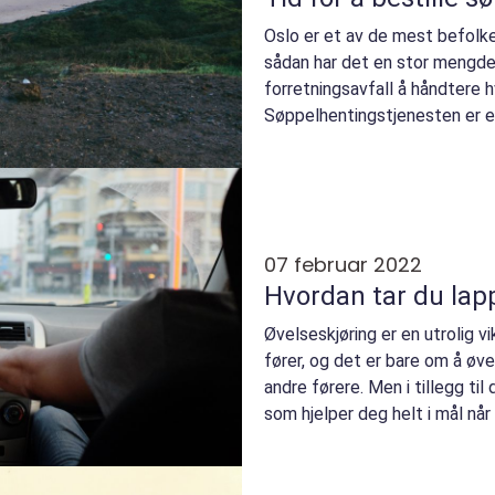
Oslo er et av de mest befolk
sådan har det en stor mengde
forretningsavfall å håndtere h
Søppelhentingstjenesten er en 
infrastruktur, ivaretar beboern
07 februar 2022
Hvordan tar du lap
Øvelseskjøring er en utrolig vi
fører, og det er bare om å øv
andre førere. Men i tillegg til
som hjelper deg helt i mål når 