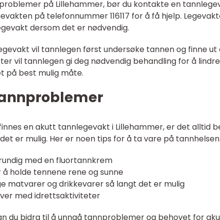
problemer på Lillehammer, bør du kontakte en tannlege
evakten på telefonnummer 116117 for å få hjelp. Legevakte
legevakt dersom det er nødvendig.
egevakt vil tannlegen først undersøke tannen og finne ut
er vil tannlegen gi deg nødvendig behandling for å lindre
t på best mulig måte.
 tannproblemer
finnes en akutt tannlegevakt i Lillehammer, er det alltid 
t er mulig. Her er noen tips for å ta vare på tannhelsen 
grundig med en fluortannkrem
 å holde tennene rene og sunne
ge matvarer og drikkevarer så langt det er mulig
ver med idrettsaktiviteter
kan du bidra til å unngå tannproblemer og behovet for aku