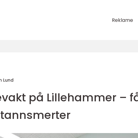
Reklame
 Lund
evakt på Lillehammer – f
d tannsmerter