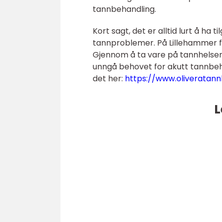
tannbehandling.
Kort sagt, det er alltid lurt å ha
tannproblemer. På Lillehammer fi
Gjennom å ta vare på tannhelsen
unngå behovet for akutt tannbeha
det her:
https://www.oliveratan
L