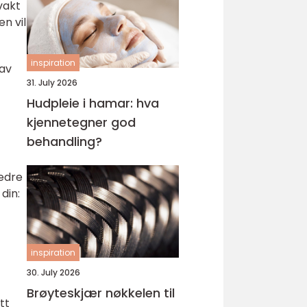
vakt
n vil
inspiration
 av
31. July 2026
Hudpleie i hamar: hva
kjennetegner god
behandling?
bedre
din:
inspiration
30. July 2026
Brøyteskjær nøkkelen til
tt