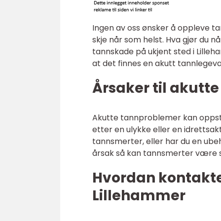
Ingen av oss ønsker å oppleve t
skje når som helst. Hva gjør du nå
tannskade på ukjent sted i Lilleha
at det finnes en akutt tannlegeva
Årsaker til akutt
Akutte tannproblemer kan oppstå 
etter en ulykke eller en idrettsakt
tannsmerter, eller har du en ub
årsak så kan tannsmerter være sv
Hvordan kontakte
Lillehammer