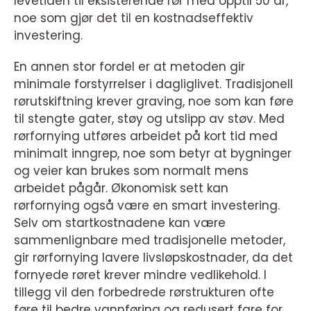
levetiden til eksisterende rør med opptil 50 år,
noe som gjør det til en kostnadseffektiv
investering.
En annen stor fordel er at metoden gir
minimale forstyrrelser i dagliglivet. Tradisjonell
rørutskiftning krever graving, noe som kan føre
til stengte gater, støy og utslipp av støv. Med
rørfornying utføres arbeidet på kort tid med
minimalt inngrep, noe som betyr at bygninger
og veier kan brukes som normalt mens
arbeidet pågår. Økonomisk sett kan
rørfornying også være en smart investering.
Selv om startkostnadene kan være
sammenlignbare med tradisjonelle metoder,
gir rørfornying lavere livsløpskostnader, da det
fornyede røret krever mindre vedlikehold. I
tillegg vil den forbedrede rørstrukturen ofte
føre til bedre vannføring og redusert fare for