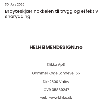
30. July 2026
Brøyteskjær nøkkelen til trygg og effektiv
snørydding
HELHEIMENDESIGN.
no
web:
www.klikko.dk