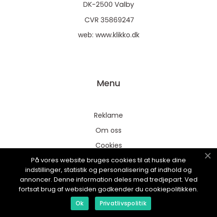
web:
www.klikko.dk
Menu
Reklame
Om oss
Cookies
På vores website bruges cookies til at huske dine
Kontakt Oss
indstillinger, statistik og personalisering af indhold og
Sitemap
annoncer. Denne information deles med tredjepart. Ved
fortsat brug af websiden godkender du cookiepolitikken.
Ok
Privatlivspolitik