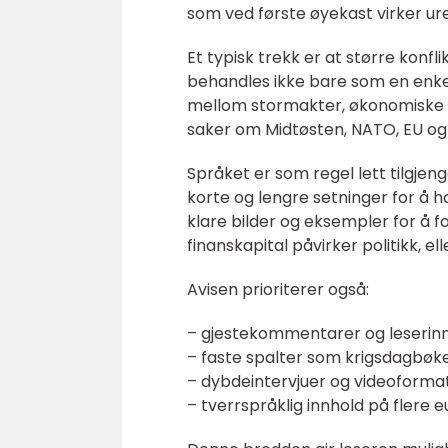
som ved første øyekast virker ure
Et typisk trekk er at større konfli
behandles ikke bare som en enke
mellom stormakter, økonomiske i
saker om Midtøsten, NATO, EU og
Språket er som regel lett tilgjen
korte og lengre setninger for å
klare bilder og eksempler for å 
finanskapital påvirker politikk, 
Avisen prioriterer også:
– gjestekommentarer og leserin
– faste spalter som krigsdagbøk
– dybdeintervjuer og videoformat
– tverrspråklig innhold på flere 