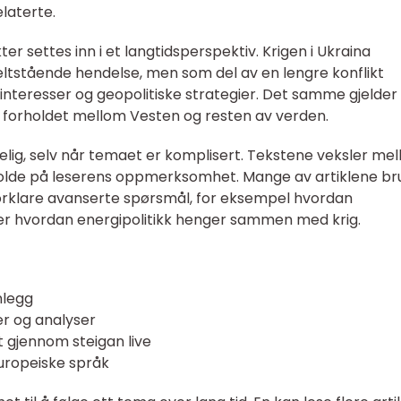
laterte.
kter settes inn i et langtidsperspektiv. Krigen i Ukraina
ltstående hendelse, men som del av en lengre konflikt
nteresser og geopolitiske strategier. Det samme gjelder
 forholdet mellom Vesten og resten av verden.
gelig, selv når temaet er komplisert. Tekstene veksler me
 holde på leserens oppmerksomhet. Mange av artiklene br
forklare avanserte spørsmål, for eksempel hvordan
eller hvordan energipolitikk henger sammen med krig.
nlegg
er og analyser
 gjennom steigan live
europeiske språk