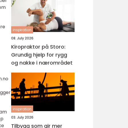
kler
som
dre
inspiration
08. July 2026
Kiropraktor på Storo:
Grundig hjelp for rygg
og nakke i nærområdet
n.no
ligger
inspiration
fram
03. July 2026
pp
ke
Tilbygg som gir mer