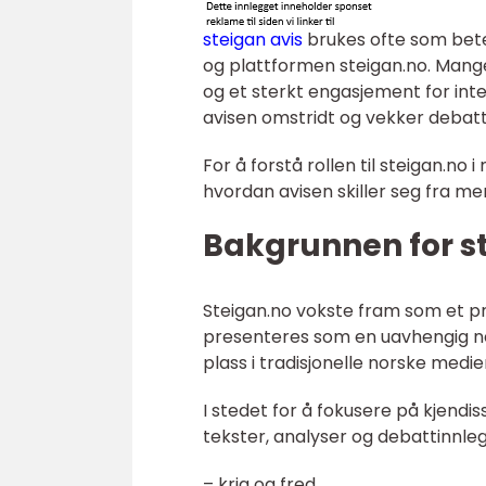
steigan avis
brukes ofte som bete
og plattformen steigan.no. Man
og et sterkt engasjement for inter
avisen omstridt og vekker debatt 
For å forstå rollen til steigan.no
hvordan avisen skiller seg fra me
Bakgrunnen for st
Steigan.no vokste fram som et pr
presenteres som en uavhengig net
plass i tradisjonelle norske medie
I stedet for å fokusere på kjendi
tekster, analyser og debattinnleg
– krig og fred