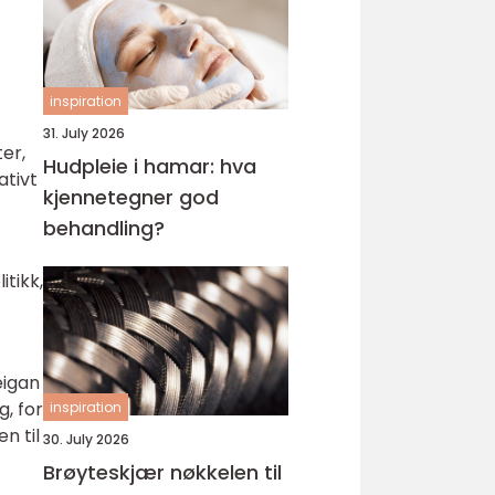
inspiration
31. July 2026
er,
Hudpleie i hamar: hva
ativt
kjennetegner god
behandling?
itikk,
eigan
g, for
inspiration
n til
30. July 2026
Brøyteskjær nøkkelen til