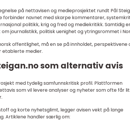
gnelse på nettavisen og medieprosjektet rundt Pål Stei
ge forbinder navnet med skarpe kommentarer, systemkrit
nasjonal politikk, krig og fred og mediekritikk. Samtidig e
om journalistikk, politisk uenighet og ytringsrommet i No
 i norsk offentlighet, må en se på innholdet, perspektivene 
r etablerte medier.
eigan.no som alternativ avis
osjekt med tydelig samfunnskritisk profil. Plattformen
tavis som vil levere analyser og nyheter som ofte får li
r.
sstoff og korte nyhetsglimt, legger avisen vekt på lange
g. Artiklene handler særlig om: