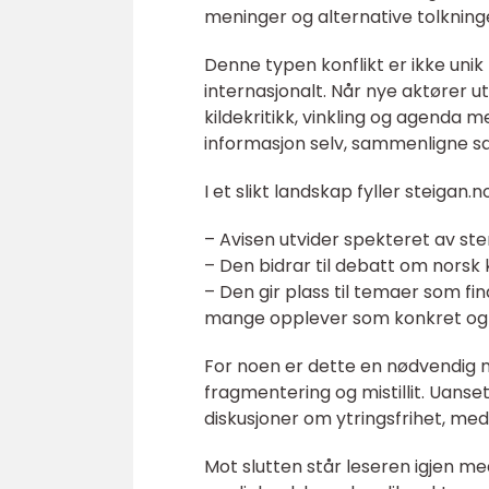
meninger og alternative tolkninger 
Denne typen konflikt er ikke unik
internasjonalt. Når nye aktører ut
kildekritikk, vinkling og agenda m
informasjon selv, sammenligne sak
I et slikt landskap fyller steigan.n
– Avisen utvider spekteret av ste
– Den bidrar til debatt om norsk k
– Den gir plass til temaer som fi
mange opplever som konkret og f
For noen er dette en nødvendig m
fragmentering og mistillit. Uanse
diskusjoner om ytringsfrihet, me
Mot slutten står leseren igjen me