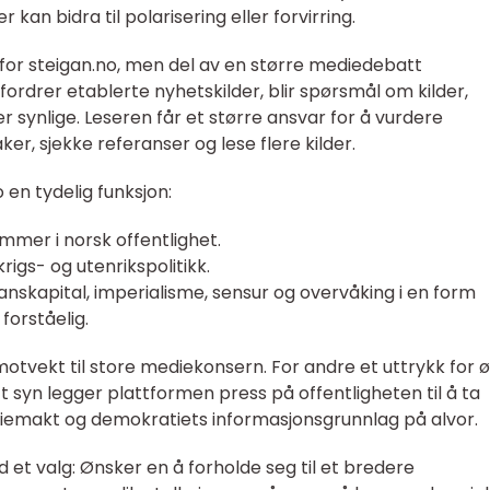
kan bidra til polarisering eller forvirring.
 for steigan.no, men del av en større mediedebatt
fordrer etablerte nyhetskilder, blir spørsmål om kilder,
er synlige. Leseren får et større ansvar for å vurdere
er, sjekke referanser og lese flere kilder.
o en tydelig funksjon:
mmer i norsk offentlighet.
rigs- og utenrikspolitikk.
nanskapital, imperialisme, sensur og overvåking i en form
orståelig.
otvekt til store mediekonsern. For andre et uttrykk for 
tt syn legger plattformen press på offentligheten til å ta
diemakt og demokratiets informasjonsgrunnlag på alvor.
d et valg: Ønsker en å forholde seg til et bredere