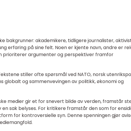
 bakgrunner: akademikere, tidligere journalister, aktivist
g erfaring på sine felt. Noen er kjente navn, andre er rel
sen prioriterer argumenter og perspektiver framfor
 Tekstene stiller ofte spørsmål ved NATO, norsk utenrikspol
nans globalt og sammenvevingen av politikk, økonomi og
ske medier gir et for snevert bilde av verden, framstår st
v en sak belyses. For kritikere framstår den som for ensidi
tform for kontroversielle syn. Denne spenningen gjør avise
mediemangfold.