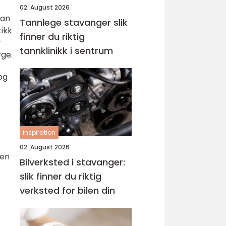
02. August 2026
gan
Tannlege stavanger slik
ikk
finner du riktig
r
tannklinikk i sentrum
rge.
og
inspiration
02. August 2026
ten
Bilverksted i stavanger:
slik finner du riktig
verksted for bilen din