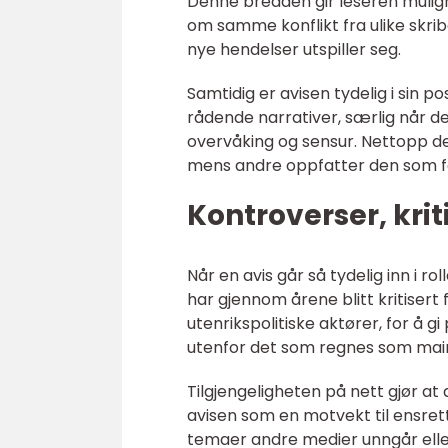
Denne bredden gir leseren mulighet
om samme konflikt fra ulike skri
nye hendelser utspiller seg.
Samtidig er avisen tydelig i sin p
rådende narrativer, særlig når det
overvåking og sensur. Nettopp de
mens andre oppfatter den som f
Kontroverser, krit
Når en avis går så tydelig inn i r
har gjennom årene blitt kritisert
utenrikspolitiske aktører, for å gi
utenfor det som regnes som mai
Tilgjengeligheten på nett gjør at 
avisen som en motvekt til ensret
temaer andre medier unngår eller