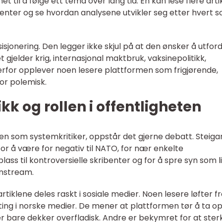
 til å følge ett tema over lang tid. En kan lese flere arti
benter og se hvordan analysene utvikler seg etter hvert 
osisjonering. Den legger ikke skjul på at den ønsker å utfor
 gjelder krig, internasjonal maktbruk, vaksinepolitikk,
rfor opplever noen lesere plattformen som frigjørende,
or polemisk.
ikk og rollen i offentligheten
ollen som systemkritiker, oppstår det gjerne debatt. Steiga
 for å være for negativ til NATO, for nær enkelte
 plass til kontroversielle skribenter og for å spre syn som 
nstream.
artiklene deles raskt i sosiale medier. Noen lesere løfter 
ting i norske medier. De mener at plattformen tør å ta o
 bare dekker overfladisk. Andre er bekymret for at ster