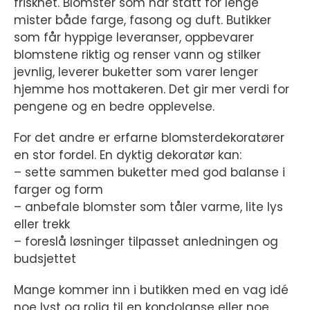
friskhet. Blomster som har stått for lenge
mister både farge, fasong og duft. Butikker
som får hyppige leveranser, oppbevarer
blomstene riktig og renser vann og stilker
jevnlig, leverer buketter som varer lenger
hjemme hos mottakeren. Det gir mer verdi for
pengene og en bedre opplevelse.
For det andre er erfarne blomsterdekoratører
en stor fordel. En dyktig dekoratør kan:
– sette sammen buketter med god balanse i
farger og form
– anbefale blomster som tåler varme, lite lys
eller trekk
– foreslå løsninger tilpasset anledningen og
budsjettet
Mange kommer inn i butikken med en vag idé
noe lyst og rolig til en kondolanse eller noe